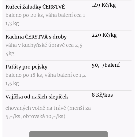
149 Kč/kg
Kuřecí žaludky ČERSTVÉ
baleno po 20 ks, váha balení cca 1 -
1,3 kg
229 Kč/kg
Kachna ČERSTVÁ s droby
váha v kuchyňské úpravě cca 2,5 -
4kg
50,-/balení
Pař
áty pro pejsky
baleno po 18 ks, váha balení cc 1,2 -
1,5 kg
8
Kč/kus
Vajíčka od našich slepiček
chovaných volně na trávě (menší za
5,-/ks, obrovská 10,-/ks)