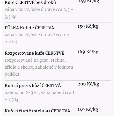
149 Kč/kg
Kuře ČERSTVÉ bez drobů
váha v kuchyňské úpravě cca 2,3 -
3,5 kg
159 Kč/kg
PŮLKA Kuřete ČERSTVÁ
váha v kuchyňské úpravě cca 1,2 -
2,2 kg
169 Kč/kg
Rozporcované kuře ČERSTVÉ
rozporcované na prsa, stehna,
křídla a skelet, zabalené v jednom
balíčku
299 Kč/kg
Kuřecí prsa s kůží ČERSTVÁ
baleno po 2-3 ks, váha balení cca 1
- 1,5 kg
149 Kč/kg
Kuřecí čtvrtě (stehna) ČERSTVÁ