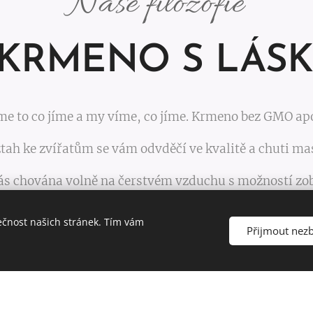
Naše filozofie
KRMENO S LÁS
me to co jíme a my víme, co jíme. Krmeno bez GMO ap
tah ke zvířatům se vám odvděčí ve kvalitě a chuti ma
nás chována volně na čerstvém vzduchu s možností zob
. Každý má právo na volný život prožitý v pohodě, bez 
ečnost našich stránek. Tím vám
Přijmout nez
ČÍST DÁLE