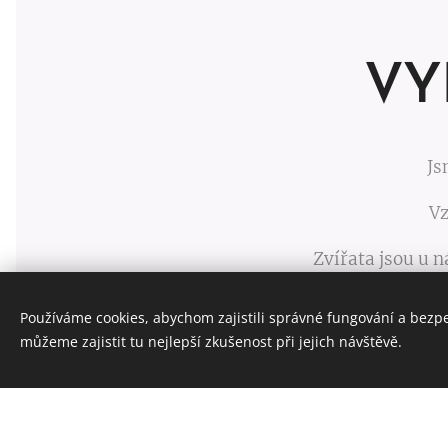
VY
Js
Vz
Zvířata jsou u 
či chytit žížalu
Používáme cookies, abychom zajistili správné fungování a bezp
můžeme zajistit tu nejlepší zkušenost při jejich návštěvě.