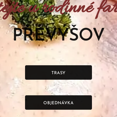
tejte u rodinné fa
PŘEVÝŠOV
TRASY
OBJEDNÁVKA