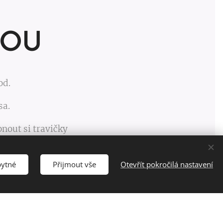
KOU
od.
sa.
nout si travičky
stresu a s úctou.
bytné
Přijmout vše
Otevřít pokročilá nastavení